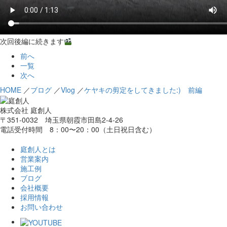
次回後編に続きます
前へ
一覧
次へ
HOME
／
ブログ
／
Vlog
／
ケヤキの剪定をしてきました:) 前編
株式会社 庭創人
〒351-0032 埼玉県朝霞市田島2-4-26
電話受付時間 8：00〜20：00（土日祝日含む）
庭創人とは
営業案内
施工例
ブログ
会社概要
採用情報
お問い合わせ