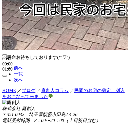
ご用命お待ちしております(*’▽’)
00:00
00:00
前へ
01:00
一覧
次へ
HOME
／
ブログ
／
庭創人コラム
／
民間のお宅の剪定、刈込
をおこなって来ました
株式会社 庭創人
〒351-0032 埼玉県朝霞市田島2-4-26
電話受付時間 8：00〜20：00（土日祝日含む）