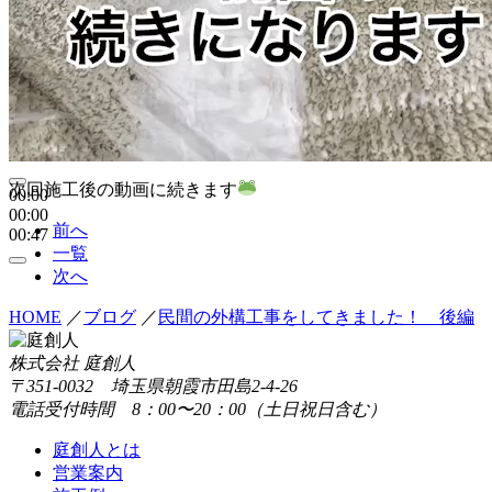
次回施工後の動画に続きます
00:00
00:00
前へ
00:47
一覧
次へ
HOME
／
ブログ
／
民間の外構工事をしてきました！ 後編
株式会社 庭創人
〒351-0032 埼玉県朝霞市田島2-4-26
電話受付時間 8：00〜20：00（土日祝日含む）
庭創人とは
営業案内