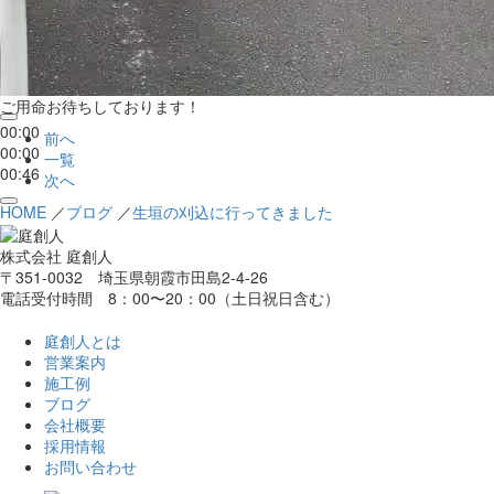
ご用命お待ちしております！
00:00
前へ
00:00
一覧
00:46
次へ
HOME
／
ブログ
／
生垣の刈込に行ってきました
株式会社 庭創人
〒351-0032 埼玉県朝霞市田島2-4-26
電話受付時間 8：00〜20：00（土日祝日含む）
庭創人とは
営業案内
施工例
ブログ
会社概要
採用情報
お問い合わせ