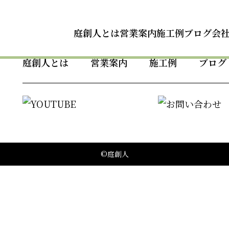
庭創人とは
営業案内
施工例
ブログ
会
庭創人とは
営業案内
施工例
ブログ
©庭創人
います。
業様、学校、行政からのご依頼など各所管庁のお仕事ま