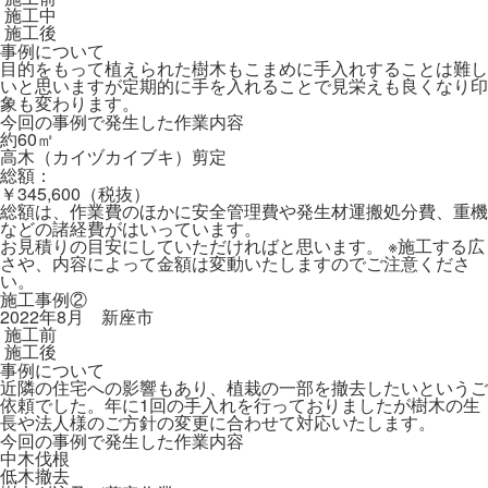
施工中
施工後
事例について
目的をもって植えられた樹木もこまめに手入れすることは難し
いと思いますが定期的に手を入れることで見栄えも良くなり印
象も変わります。
今回の事例で発生した作業内容
約60㎡
高木（カイヅカイブキ）剪定
総額：
￥345,600（税抜）
総額は、作業費のほかに安全管理費や発生材運搬処分費、重機
などの諸経費がはいっています。
お見積りの目安にしていただければと思います。 ※施工する広
さや、内容によって金額は変動いたしますのでご注意くださ
い。
施工事例②
2022年8月 新座市
施工前
施工後
事例について
近隣の住宅への影響もあり、植栽の一部を撤去したいというご
依頼でした。年に1回の手入れを行っておりましたが樹木の生
長や法人様のご方針の変更に合わせて対応いたします。
今回の事例で発生した作業内容
中木伐根
低木撤去