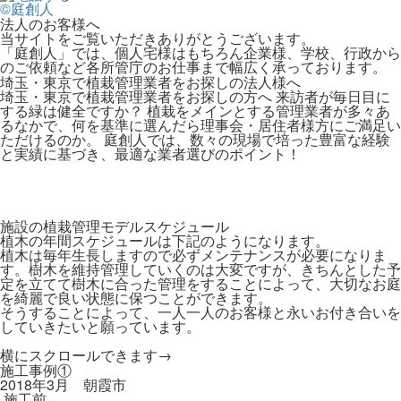
©庭創人
法人のお客様へ
当サイトをご覧いただきありがとうございます。
「庭創人」では、個人宅様はもちろん企業様、学校、行政から
のご依頼など各所管庁のお仕事まで幅広く承っております。
埼玉・東京で植栽管理業者をお探しの法人様へ
埼玉・東京で植栽管理業者をお探しの方へ 来訪者が毎日目に
する緑は健全ですか？ 植栽をメインとする管理業者が多々あ
るなかで、何を基準に選んだら理事会・居住者様方にご満足い
ただけるのか。 庭創人では、数々の現場で培った豊富な経験
と実績に基づき、最適な業者選びのポイント！
施設の植栽管理モデルスケジュール
植木の年間スケジュールは下記のようになります。
植木は毎年生長しますので必ずメンテナンスが必要になりま
す。樹木を維持管理していくのは大変ですが、きちんとした予
定を立てて樹木に合った管理をすることによって、大切なお庭
を綺麗で良い状態に保つことができます。
そうすることによって、一人一人のお客様と永いお付き合いを
していきたいと願っています。
横にスクロールできます→
施工事例①
2018年3月 朝霞市
施工前