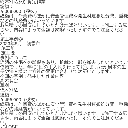
樹木刈込及び剪定作業
総額：
￥308,000（税抜）
総額は、作業費のほかに安全管理費や発生材運搬処分費、重機
などの諸経費がはいっています。
お見積りの目安にしていただければと思います。 ※施工する広
さや、内容によって金額は変動いたしますのでご注意くださ
い。
施工事例③
2023年9月 朝霞市
施工前
施工後
事例について
近隣の住宅への影響もあり、植栽の一部を撤去したいというご
依頼でした。年に1回の手入れを行っておりましたが樹木の生
長や法人様のご方針の変更に合わせて対応いたします。
今回の事例で発生した作業内容
高木剪定
草刈
低木刈込
総額：
￥495,000（税抜）
総額は、作業費のほかに安全管理費や発生材運搬処分費、重機
などの諸経費がはいっています。
お見積りの目安にしていただければと思います。 ※施工する広
さや、内容によって金額は変動いたしますのでご注意くださ
い。
×CLOSE