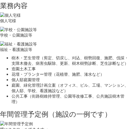
業務内容
個人宅様
学校・公園施設等
福祉・看護施設等
樹木・芝生管理（剪定、切戻し、刈込、樹勢回復、施肥、伐採・
支障木撤去、病害虫駆除、更新、樹木樹勢診断、芝生診断など）
造園土木工事
花壇・プランター管理（花植替、施肥、潅水など）
個人邸庭園管理
庭園、緑化管理計画立案（オフィス、ビル、工場、マンション、
個人邸、学校、看護施設など）
公共工事（街路樹維持管理、公園等改修工事、公共施設樹木管
理）
年間管理予定例（施設の一例です）
横にスクロールできます→