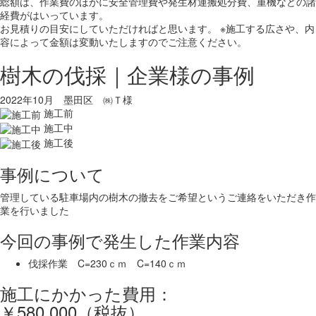
総額は、作業費のほかに安全管理費や発生材運搬処分費、重機などの諸
経費がはいっています。
お見積りの目安にしていただければと思います。 ※施工する広さや、内
容によって金額は変動いたしますのでご注意ください。
樹木の伐採｜企業様の事例
2022年10月 墨田区 ㈱Ｔ様
施工前
施工中
施工後
事例について
管理している駐車場内の樹木の撤去をご希望というご連絡をいただき作
業を行いました
今回の事例で発生した作業内容
伐採作業 C=230ｃｍ C=140ｃｍ
施工にかかった費用：
￥580,000（税抜）