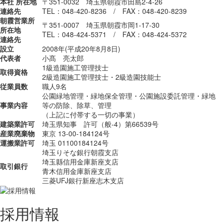
本社 所在地
〒351-0032 埼玉県朝霞市田島2-4-26
連絡先
TEL：048-420-8236 / FAX：048-420-8239
朝霞営業所
〒351-0007 埼玉県朝霞市岡1-17-30
所在地
TEL：048-424-5371 / FAX：048-424-5372
連絡先
設立
2008年(平成20年8月8日)
代表者
小髙 亮太郎
1級造園施工管理技士
取得資格
2級造園施工管理技士・2級造園技能士
従業員数
職人9名
公園緑地管理・緑地保全管理・公園施設委託管理・緑地
事業内容
等の防除、除草、管理
（上記に付帯する一切の事業）
建築業許可
埼玉県知事 許可（般-4）第66539号
産業廃棄物
東京 13-00-184124号
運搬業許可
埼玉 01100184124号
埼玉りそな銀行朝霞支店
埼玉縣信用金庫新座支店
取引銀行
青木信用金庫新座支店
三菱UFJ銀行新座志木支店
採用情報