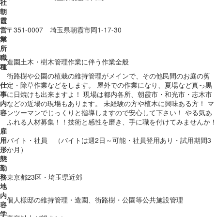
社
朝
霞
営
〒351-0007 埼玉県朝霞市岡1-17-30
業
所
職
造園土木・樹木管理作業に伴う作業全般
種
街路樹や公園の植栽の維持管理がメインで、その他民間のお庭の剪
仕
定・除草作業などをします。 屋外での作業になり、夏場など真っ黒
事
に日焼けも出来ますよ！ 現場は都内各所、朝霞市・和光市・志木市
内
などの近場の現場もあります。 未経験の方や植木に興味ある方！ マ
容
ンツーマンでじっくりと指導しますので安心して下さい！ やる気あ
ふれる人材募集！！技術と感性を磨き、手に職を付けてみませんか！
雇
用
バイト・社員 （バイトは週2日～可能・社員登用あり・試用期間3
形
か月）
態
勤
務
東京都23区・埼玉県近郊
地
内
個人様邸の維持管理・造園、街路樹・公園等公共施設管理
容
学