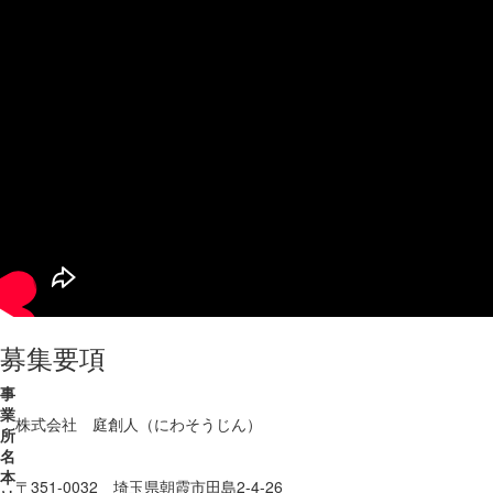
募集要項
事
業
株式会社 庭創人（にわそうじん）
所
名
本
〒351-0032 埼玉県朝霞市田島2-4-26