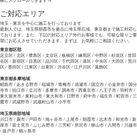
ご対応エリア
埼玉・東京を中心に施工を行っております
庭創人では、埼玉県朝霞市を拠点に埼玉県広域、東京都まで施工対応し
ております。また、下記の対応エリア外のお客様でも、可能な限りご要
望にお応えさせていただきます。まずは、お気軽にご相談ください。
東京都区部
足立区 / 北区 / 豊島区 / 文京区 / 板橋区 / 練馬区 / 中野区 / 杉並区 / 世田
谷区 / 新宿区 / 目黒区 / 品川区 / 千代田区 / 港区 / 中央区 / 大田区 / 荒川
区 / 墨田区 / 江東区 / 台東区 / 渋谷区 / 江戸川区 / 葛飾区
東京都多摩地域
昭島市 / あきる野市 / 稲城市 / 青梅市 / 清瀬市 / 国立市 / 小金井市 / 国分
寺市 / 狛江市 / 立川市 / 多摩市 / 調布市 / 西東京市 / 八王子市 / 羽村市 /
東久留米市 / 東村山市 / 東大和市 / 日野市 / 府中市 / 福生市 / 町田市 / 三
鷹市 / 武蔵野市 / 武蔵村山市 / 小平市
埼玉県南部地域
川口市 / 蕨市 / 戸田市 / 鳩ヶ谷市 / 上尾市 / 朝霞市 / 志木市 / 和光市 / 新
座市 / 富士見市 / ふじみ野市 / 三芳町 / 所沢市 / 狭山市 / 入間市 / 川越市
/ 坂戸市 / 鶴ヶ島市