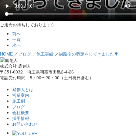
ご用命お待ちしております:)
前へ
一覧
次へ
HOME
／
ブログ
／
施工実績
／
街路樹の剪定をしてきました🌳
株式会社 庭創人
〒351-0032 埼玉県朝霞市田島2-4-26
電話受付時間 8：00〜20：00（土日祝日含む）
庭創人とは
営業案内
施工例
ブログ
会社概要
採用情報
お問い合わせ