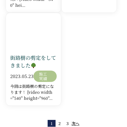
栄えも良くなり印象も変わります。
0" hei…
今回の事例で発生した作業内容
詳しく見る
約60㎡
高木（カイヅカイブキ）剪定
総額：
￥345,600（税抜）
街路樹の剪定をして
きました
総額は、作業費のほかに安全管理費や発生材運搬処分費、
重機などの諸経費がはいっています。
施工
2023.05.23
実績
お見積りの目安にしていただければと思います。 ※施工す
今回は街路樹の剪定にな
る広さや、内容によって金額は変動いたしますのでご注意
ります！ [video width
ください。
="540" height="960"…
1
2
3
次へ