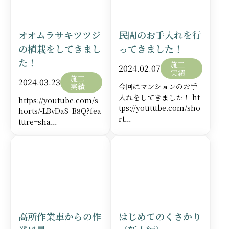
当サイトをご覧いただきありがとうございます。
「庭創人」では、個人宅様はもちろん企業様、学校、行政
オオムラサキツツジ
民間のお手入れを行
からのご依頼など各所管庁のお仕事まで幅広く承っており
ます。
の植栽をしてきまし
ってきました！
た！
施工
2024.02.07
実績
施工
2024.03.23
埼玉・東京で植栽管理業者をお探し
実績
今回はマンションのお手
入れをしてきました！ ht
の法人様へ
https://youtube.com/s
tps://youtube.com/sho
horts/-LBvDaS_B8Q?fea
rt…
ture=sha…
埼玉・東京で植栽管理業者をお探しの方へ 来訪者が毎日目
詳しく見る
詳し
にする緑は健全ですか？ 植栽をメインとする管理業者が
多々あるなかで、何を基準に選んだら理事会・居住者様方
にご満足いただけるのか。 庭創人では、数々の現場で培っ
た豊富な経験と実績に基づき、最適な業者選びのポイン
ト！
高所作業車からの作
はじめてのくさかり