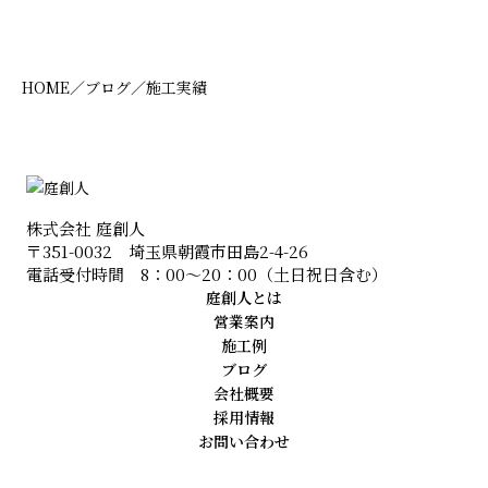
施工事例②
HOME
／
ブログ
／
施工実績
2022年8月 新座市
施工前
株式会社 庭創人
施工後
〒351-0032 埼玉県朝霞市田島2-4-26
電話受付時間 8：00〜20：00（土日祝日含む）
事例について
庭創人とは
営業案内
近隣の住宅への影響もあり、植栽の一部を撤去したい
施工例
というご依頼でした。年に1回の手入れを行っておりま
ブログ
したが樹木の生長や法人様のご方針の変更に合わせて
会社概要
対応いたします。
採用情報
お問い合わせ
今回の事例で発生した作業内容
中木伐根