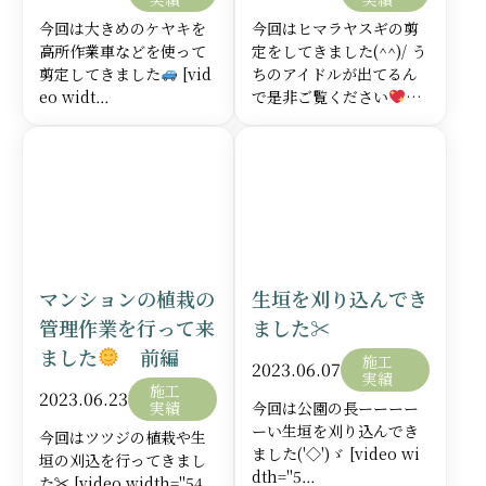
今回は大きめのケヤキを
今回はヒマラヤスギの剪
高所作業車などを使って
定をしてきました(^^)/ う
剪定してきました
[vid
ちのアイドルが出てるん
施工事例①
eo widt…
で是非ご覧ください
…
詳しく見る
詳し
2018年3月 朝霞市
施工前
マンションの植栽の
生垣を刈り込んでき
施工中
管理作業を行って来
ました✂
ました
前編
施工後
施工
2023.06.07
実績
施工
2023.06.23
実績
今回は公園の長ーーーー
事例について
ーい生垣を刈り込んでき
今回はツツジの植栽や生
目的をもって植えられた樹木もこまめに手入れするこ
ました('◇')ゞ [video wi
垣の刈込を行ってきまし
とは難しいと思いますが定期的に手を入れることで見
dth="5…
た✂ [video width="54