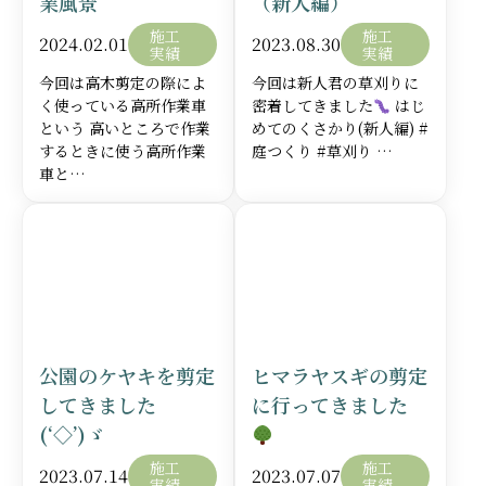
業風景
（新人編）
施工
施工
2024.02.01
2023.08.30
実績
実績
今回は高木剪定の際によ
今回は新人君の草刈りに
く使っている高所作業車
密着してきました
はじ
という 高いところで作業
めてのくさかり(新人編) #
するときに使う高所作業
庭つくり #草刈り …
施設の植栽管理モデルスケジュー
車と…
ル
詳しく見る
詳し
植木の年間スケジュールは下記のようになります。
植木は毎年生長しますので必ずメンテナンスが必要になり
ます。樹木を維持管理していくのは大変ですが、きちんと
した予定を立てて樹木に合った管理をすることによって、
大切なお庭を綺麗で良い状態に保つことができます。
そうすることによって、一人一人のお客様と永いお付き合
公園のケヤキを剪定
ヒマラヤスギの剪定
いをしていきたいと願っています。
してきました
に行ってきました
(‘◇’)ゞ
横にスクロールできます→
施工
施工
2023.07.14
2023.07.07
実績
実績