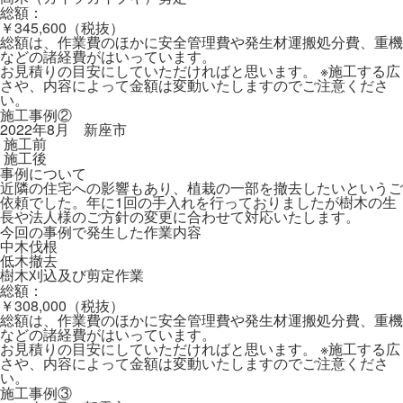
総額：
￥345,600（税抜）
総額は、作業費のほかに安全管理費や発生材運搬処分費、重機
などの諸経費がはいっています。
お見積りの目安にしていただければと思います。 ※施工する広
さや、内容によって金額は変動いたしますのでご注意くださ
い。
施工事例②
2022年8月 新座市
施工前
施工後
事例について
近隣の住宅への影響もあり、植栽の一部を撤去したいというご
依頼でした。年に1回の手入れを行っておりましたが樹木の生
長や法人様のご方針の変更に合わせて対応いたします。
今回の事例で発生した作業内容
中木伐根
低木撤去
樹木刈込及び剪定作業
総額：
￥308,000（税抜）
総額は、作業費のほかに安全管理費や発生材運搬処分費、重機
などの諸経費がはいっています。
お見積りの目安にしていただければと思います。 ※施工する広
さや、内容によって金額は変動いたしますのでご注意くださ
い。
施工事例③