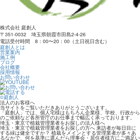
株式会社 庭創人
〒351-0032 埼玉県朝霞市田島2-4-26
電話受付時間 8：00〜20：00（土日祝日含む）
庭創人とは
営業案内
施工例
ブログ
会社概要
採用情報
お問い合わせ
©庭創人
法人のお客様へ
当サイトをご覧いただきありがとうございます。
「庭創人」では、個人宅様はもちろん企業様、学校、行政から
のご依頼など各所管庁のお仕事まで幅広く承っております。
埼玉・東京で植栽管理業者をお探しの法人様へ
埼玉・東京で植栽管理業者をお探しの方へ 来訪者が毎日目に
する緑は健全ですか？ 植栽をメインとする管理業者が多々あ
るなかで、何を基準に選んだら理事会・居住者様方にご満足い