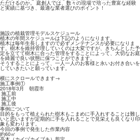
ただけるのか。 庭創人では、数々の現場で培った豊富な経験
と実績に基づき、最適な業者選びのポイント！
施設の植栽管理モデルスケジュール
植木の年間スケジュールは下記のようになります。
植木は毎年生長しますので必ずメンテナンスが必要になりま
す。樹木を維持管理していくのは大変ですが、きちんとした予
定を立てて樹木に合った管理をすることによって、大切なお庭
を綺麗で良い状態に保つことができます。
そうすることによって、一人一人のお客様と永いお付き合いを
していきたいと願っています。
横にスクロールできます→
施工事例①
2018年3月 朝霞市
施工前
施工中
施工後
事例について
目的をもって植えられた樹木もこまめに手入れすることは難し
いと思いますが定期的に手を入れることで見栄えも良くなり印
象も変わります。
今回の事例で発生した作業内容
約60㎡
高木（カイヅカイブキ）剪定