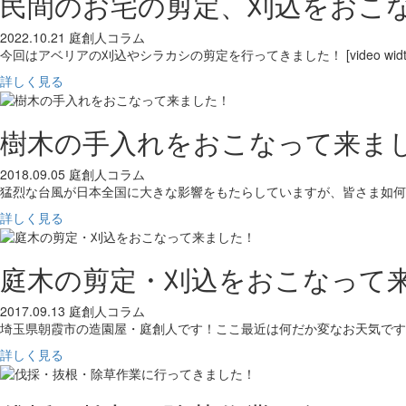
民間のお宅の剪定、刈込をおこ
2022.10.21
庭創人コラム
今回はアベリアの刈込やシラカシの剪定を行ってきました！ [video width=
詳しく見る
樹木の手入れをおこなって来ま
2018.09.05
庭創人コラム
猛烈な台風が日本全国に大きな影響をもたらしていますが、皆さま如何
詳しく見る
庭木の剪定・刈込をおこなって
2017.09.13
庭創人コラム
埼玉県朝霞市の造園屋・庭創人です！ここ最近は何だか変なお天気です
詳しく見る