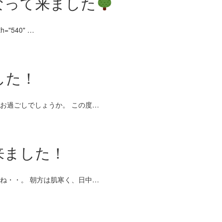
なって来ました
"540" …
した！
お過ごしでしょうか。 この度…
来ました！
ね・・。 朝方は肌寒く、日中…