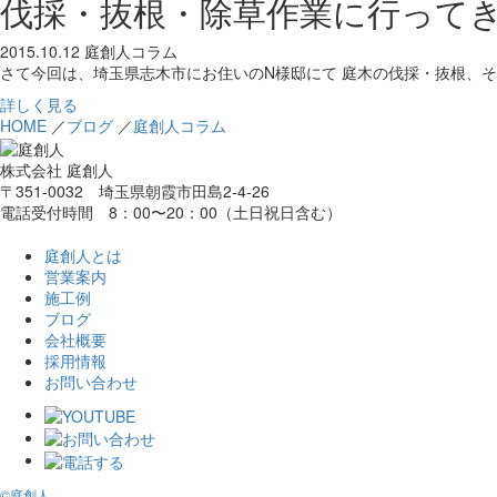
伐採・抜根・除草作業に行って
2015.10.12
庭創人コラム
さて今回は、埼玉県志木市にお住いのN様邸にて 庭木の伐採・抜根、
詳しく見る
HOME
／
ブログ
／
庭創人コラム
株式会社 庭創人
〒351-0032 埼玉県朝霞市田島2-4-26
電話受付時間 8：00〜20：00（土日祝日含む）
庭創人とは
営業案内
施工例
ブログ
会社概要
採用情報
お問い合わせ
©庭創人